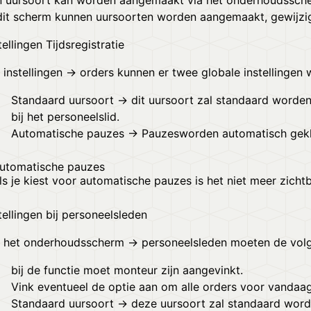
n uursoort kan worden aangemaakt via het onderhoudssc
dit scherm kunnen uursoorten worden aangemaakt, gewijzig
tellingen Tijdsregistratie
 instellingen → orders kunnen er twee globale instellinge
Standaard uursoort → dit uursoort zal standaard worden 
bij het personeelslid.
Automatische pauzes →
Pauzes
worden automatisch gekl
utomatische pauzes
ls je kiest voor automatische pauzes is het niet meer zicht
tellingen bij personeelsleden
a het onderhoudsscherm → personeelsleden moeten de volg
bij de functie moet monteur zijn aangevinkt.
Vink eventueel de optie aan om alle orders voor vandaag
Standaard uursoort → deze uursoort zal standaard word