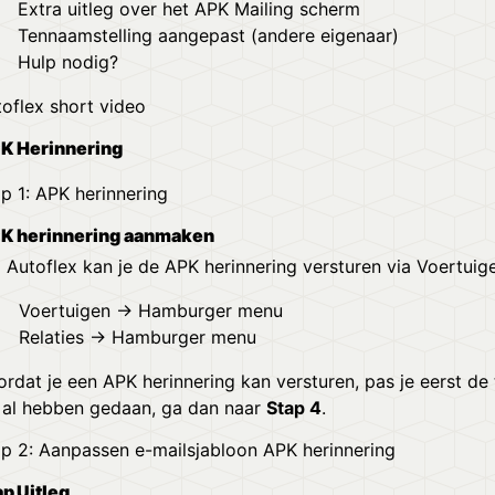
Extra uitleg over het APK Mailing scherm
Tennaamstelling aangepast (andere eigenaar)
Hulp nodig?
oflex short video
K Herinnering
p 1: APK herinnering
K herinnering aanmaken
 Autoflex kan je de APK herinnering versturen via Voertuige
Voertuigen → Hamburger menu
Relaties → Hamburger menu
ordat je een APK herinnering kan versturen, pas je eerst de
t al hebben gedaan, ga dan naar
Stap 4
.
p 2: Aanpassen e-mailsjabloon APK herinnering
ap
Uitleg