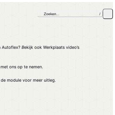
Zoeken...
/
n Autoflex?
B
ekijk ook
Werkplaats video’s
t met ons op te nemen.
p de module voor meer uitleg.