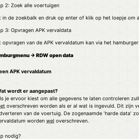
p 2: Zoek alle voertuigen
k in de zoekbalk en druk op enter of klik op het loepje om 
ap 3: Opvragen APK vervaldata
t opvragen van de APK vervaldatum kan via het hamburge
mburgmenu → RDW open data
leen APK vervaldatum
at wordt er aangepast?
ls je ervoor kiest om alle gegevens te laten controleren z
iet
overschreven worden als er al wat is ingevuld. Dit zijn v
dverteren van de voertuig. De zogenaamde 'harde data' zo
ervaldatum worden
wel
overschreven.
lp nodig?