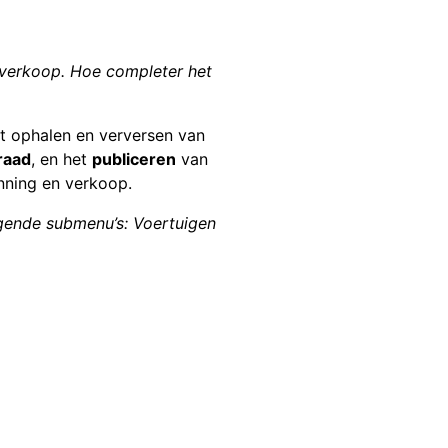
, verkoop. Hoe completer het
et ophalen en verversen van
raad
, en het
publiceren
van
anning en verkoop.
lgende submenu’s:
Voertuigen