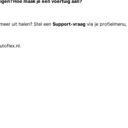
uigen?
Hoe maak je een voertuig aan?
r meer uit halen? Stel een
Support-vraag
via je profielmenu,
utoflex.nl
.