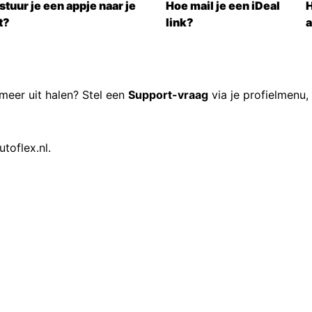
stuur je een appje naar je
Hoe mail je een iDeal
H
t?
link?
r meer uit halen? Stel een
Support-vraag
via je profielmenu,
utoflex.nl
.