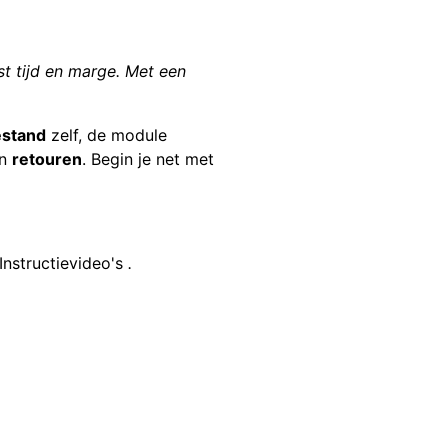
st tijd en marge. Met een
estand
zelf, de module
en
retouren
. Begin je net met
nstructievideo's
.