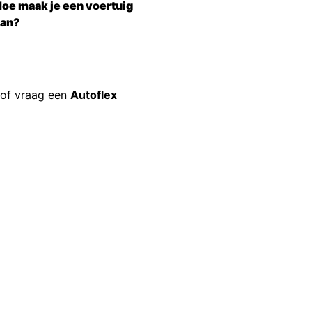
oe maak je een voertuig
aan?
 of vraag een
Autoflex