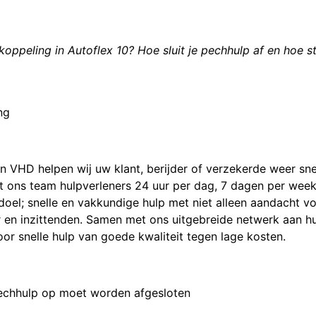
peling in Autoflex 10? Hoe sluit je pechhulp af en hoe ste
ng
n VHD helpen wij uw klant, berijder of verzekerde weer sne
at ons team hulpverleners 24 uur per dag, 7 dagen per week
doel; snelle en vakkundige hulp met niet alleen aandacht v
r en inzittenden. Samen met ons uitgebreide netwerk aan hu
oor snelle hulp van goede kwaliteit tegen lage kosten.
echhulp op moet worden afgesloten