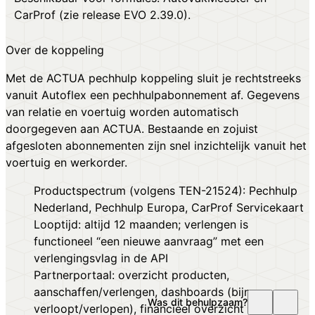
CarProf (zie release
EVO 2.39.0
).
Over de koppeling
Met de ACTUA pechhulp koppeling sluit je rechtstreeks
vanuit Autoflex een pechhulpabonnement af. Gegevens
van relatie en voertuig worden automatisch
doorgegeven aan ACTUA. Bestaande en zojuist
afgesloten abonnementen zijn snel inzichtelijk vanuit het
voertuig en werkorder.
Productspectrum (volgens TEN-21524): Pechhulp
Nederland, Pechhulp Europa, CarProf Servicekaart
Looptijd: altijd 12 maanden; verlengen is
functioneel “een nieuwe aanvraag” met een
verlengingsvlag in de API
Partnerportaal: overzicht producten,
aanschaffen/verlengen, dashboards (bijna
Was dit behulpzaam?
verloopt/verlopen), financieel overzicht