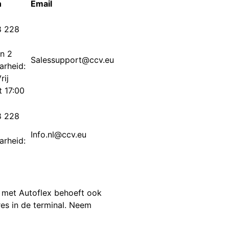
n
Email
8 228
en 2
Salessupport@ccv.eu
arheid:
rij
t 17:00
8 228
Info.nl@ccv.eu
arheid:
 met Autoflex behoeft ook
res in de terminal. Neem