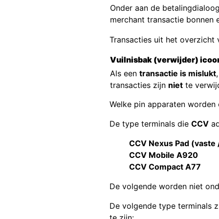
Onder aan de betalingdialoog, 
merchant transactie bonnen e
Transacties uit het overzicht
Vuilnisbak (verwijder) icoon
Als een
transactie is mislukt
transacties zijn
niet
te verwij
Welke pin apparaten worden
De type terminals die
CCV
ad
CCV Nexus Pad (vaste / 
CCV Mobile A920
CCV Compact A77
De volgende worden niet on
De volgende type terminals z
te zijn: