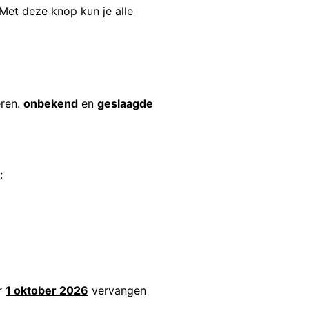
. Met deze knop kun je alle
eren.
onbekend
en
geslaagde
:
or
1 oktober 2026
vervangen