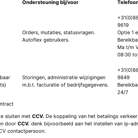
Ondersteuning bij/voor
Telefoo
+31(0)8
9619
Orders, mutaties, statusvragen.
Optie 1 
Autoflex gebruikers.
Bereikba
Ma t/m V
08:30 to
+31(0)8
kbaar
Storingen, administratie wijzigingen
9849
ts)
m.b.t. facturatie of bedrijfsgegevens.
Bereikba
24/7
ntract
te sluiten met
CCV.
De koppeling van het betalings verkeer
en door
CCV.
denk bijvoorbeeld aan het instellen van ip-ad
CCV contactpersoon.