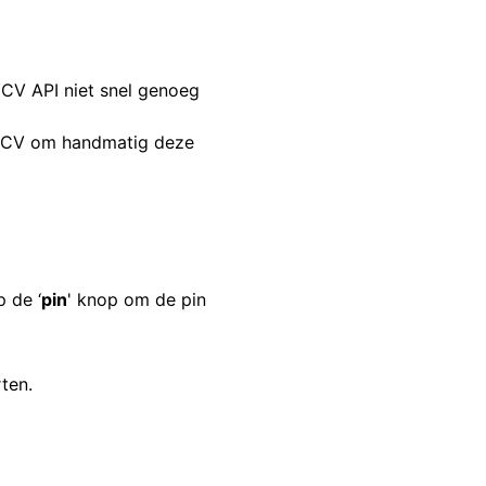
CCV API niet snel genoeg
 CCV om handmatig deze
p de ‘
pin
' knop om de pin
ten.