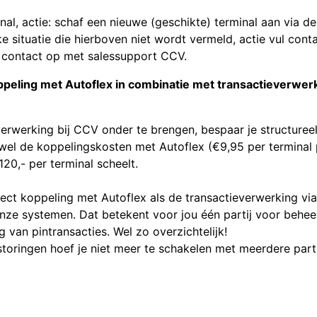
al, actie: schaf een nieuwe (geschikte) terminal aan via de
ke situatie die hierboven niet wordt vermeld, actie vul cont
 contact op met salessupport CCV.
peling met Autoflex in combinatie met transactieverwer
erwerking bij CCV onder te brengen, bespaar je structuree
el de koppelingskosten met Autoflex (€9,95 per terminal 
120,- per terminal scheelt.
t koppeling met Autoflex als de transactieverwerking via
onze systemen. Dat betekent voor jou één partij voor behee
g van pintransacties. Wel zo overzichtelijk!
storingen hoef je niet meer te schakelen met meerdere parti