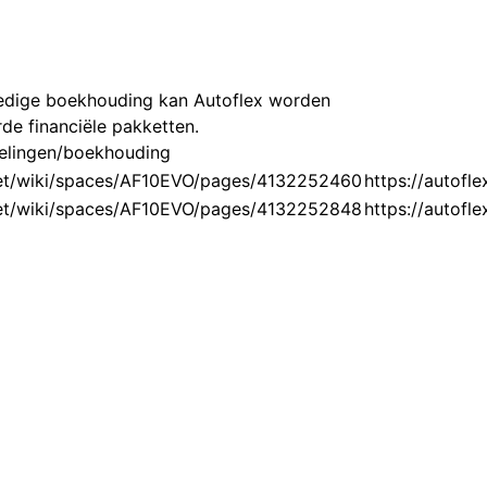
ledige boekhouding kan Autoflex worden
e financiële pakketten.
pelingen/boekhouding
n.net/wiki/spaces/AF10EVO/pages/4132252460
https://autofl
n.net/wiki/spaces/AF10EVO/pages/4132252848
https://autofl