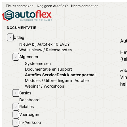
Ticket aanmaken
Nog geen Autoflex?
Neem contact op
DOCUMENTATIE
Uitleg
Aut
Nieuw bij Autoflex 10 EVO?
Wat is nieuw / Release notes
Het
Algemeen
(te
Systeemeisen
Documentatie en support
He
Autoflex ServiceDesk klantenportaal
Vin
Modules / Uitbreidingen in Autoflex
hel
Webinar / Workshops
Basics
Dashboard
Welkom - Startscherm
Zoeken in overzichten - Autoflex10
Relaties
Zoeken in zoekvenster - Autoflex10
Aan de slag: relaties beheren — klant vinden, bijwerken en opvolgen
Voertuigen
Uitleg over de documentatie
Relatie overzicht & detail
In-/Verkoop
Bandenhotel
Wachtwoord resetten
Opvolgen met CRM
Stamgegevens relatie